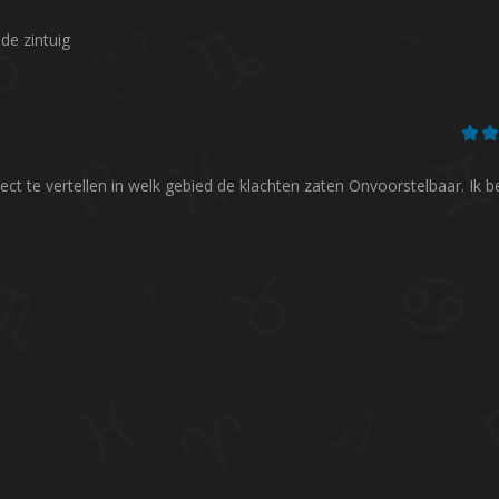
de zintuig
rect te vertellen in welk gebied de klachten zaten Onvoorstelbaar. Ik b
Er wordt geschreven dat ik vijanden
Super bedankt Lena, heb zo
heb en dat ik goed moet oppassen.
moeilijke tijd achter de rug
Dat gevoel heb ik sinds mijn
hebt echt heel erg gelijk geh
verhuizing inder...
heeft me e...
jos slenter
esmee