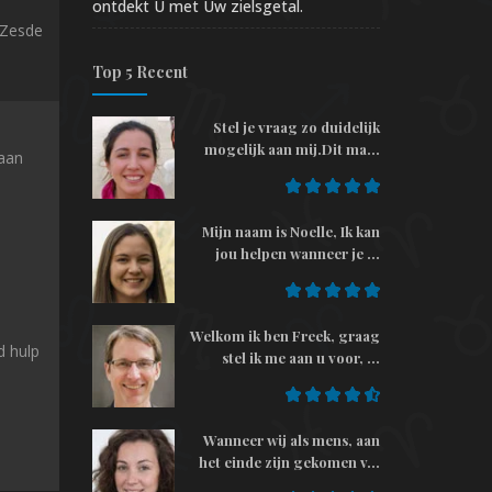
ontdekt U met Uw zielsgetal.
 Zesde
Top 5 Recent
Stel je vraag zo duidelijk
mogelijk aan mij.Dit ma...
 aan
Mijn naam is Noelle, Ik kan
jou helpen wanneer je ...
Welkom ik ben Freek, graag
d hulp
stel ik me aan u voor, ...
Wanneer wij als mens, aan
het einde zijn gekomen v...