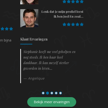
Leuk dat je mijn profiel leest
Ik ben Joel En zoal...
Klant Ervaringen
en bijna
 een
Stephanie heeft me veel geholpen en
kleuradvies Ge
. Maar je
nog steeds. Ik ben haar heel
mijn huis, wel
ad dit
dankbaar. Ik kan mezelf sterker
beste bij mij, 
geworden in leven....
mijn aura ...
Angelique
Jolanda
Bekijk meer ervaringen