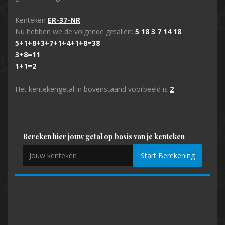
Kenteken
ER-37-NR
Nu hebben we de volgende getallen:
5 18 3 7 14 18
5+1+8+3+7+1+4+1+8=38
3+8=11
1+1=2
Het kentekengetal in bovenstaand voorbeeld is
2
Bereken hier jouw getal op basis van je kenteken
Start Berekening