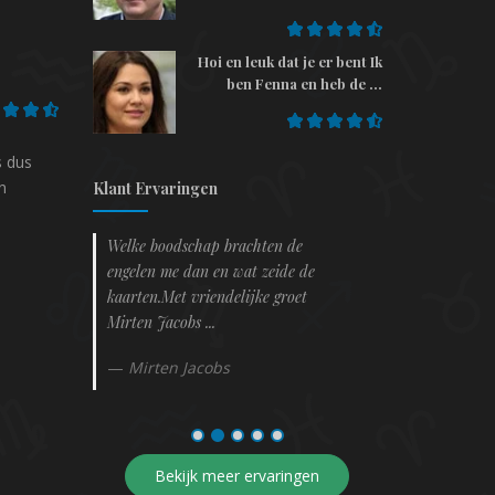
Hoi en leuk dat je er bent Ik
ben Fenna en heb de ...
s dus
n
Klant Ervaringen
jn muur
Welke boodschap brachten de
Ik hoopte direc
engelen me dan en wat zeide de
vinden en was 
t ook zon
kaarten.Met vriendelijke groet
niet meteen kr
Mirten Jacobs ...
mij inzien ...
Mirten Jacobs
kim
Bekijk meer ervaringen