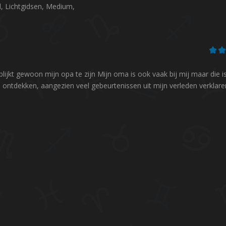
, Lichtgidsen, Medium,
blijkt gewoon mijn opa te zijn Mijn oma is ook vaak bij mij maar die i
te ontdekken, aangezien veel gebeurtenissen uit mijn verleden verklare
kleuradvies Gekregen voor mij en
Lynn kwam al snel door mi
mijn huis, welke sieraden passen het
heen, die ik in de jaren had
beste bij mij, wat is de kleur van
opgebouwd Mijn zoon blijk
mijn aura ...
muur te hebben, da...
Jolanda
Fran