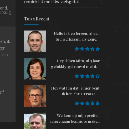
ontdekt U met Uw zielsgetal.
lend,
intuig
Top 5 Recent
Hallo ik ben Jeroen, al een
tijd werkzaam als gene...
en, ik
ken,
 zijn
Hey ik ben Mira, al 5 jaar
gelukkig getrouwd met d...
Hey wat fijn dat je hier bent
lf
Ik ben chris Trotse ...
Welkom op mijn profiel,
aangenaam kennis te maken
...