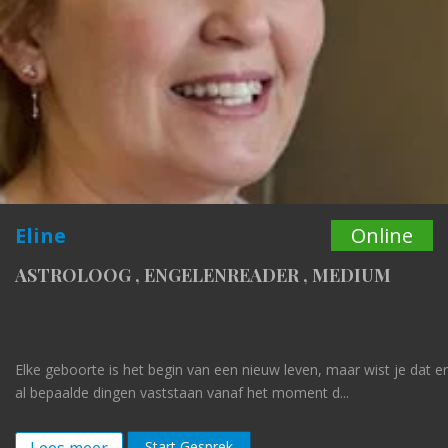
Online
Anj
OLOOG
,
ENGELENREADER
,
MEDIUM
LIC
oorte is het begin van een nieuw leven, maar wist je dat er
Hey en
lde dingen vaststaan vanaf het moment d...
anders
Start Gesprek